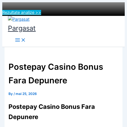
Rezultate analize >>
Skip
to
Pargasat
content
Postepay Casino Bonus
Fara Depunere
By
/
mai 25, 2026
Postepay Casino Bonus Fara
Depunere