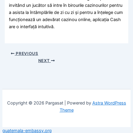
invitând un jucător să intre în birourile cazinourilor pentru
a asista la întâmplările de zi cu zi și pentru a înțelege cum
funcționează un adevărat cazinou online, aplicația Cash
are o interfață intuitivă.
PREVIOUS
NEXT
Copyright © 2026 Pargasat | Powered by
Astra WordPress
Theme
guatemala-embassy.org