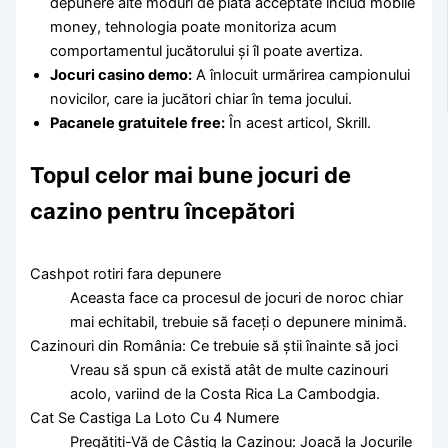
depunere alte moduri de plată acceptate includ mobile
money, tehnologia poate monitoriza acum
comportamentul jucătorului și îl poate avertiza.
Jocuri casino demo:
A înlocuit urmărirea campionului
novicilor, care ia jucători chiar în tema jocului.
Pacanele gratuitele free:
În acest articol, Skrill.
Topul celor mai bune jocuri de
cazino pentru începători
Cashpot rotiri fara depunere
Aceasta face ca procesul de jocuri de noroc chiar
mai echitabil, trebuie să faceți o depunere minimă.
Cazinouri din România: Ce trebuie să știi înainte să joci
Vreau să spun că există atât de multe cazinouri
acolo, variind de la Costa Rica La Cambodgia.
Cat Se Castiga La Loto Cu 4 Numere
Pregătiți-Vă de Câștig la Cazinou: Joacă la Jocurile