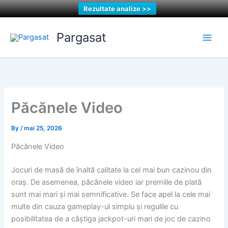
Rezultate analize >>
Skip
Pargasat
to
content
Păcănele Video
By
/
mai 25, 2026
Păcănele Video
Jocuri de masă de înaltă calitate la cel mai bun cazinou din
oraș. De asemenea, păcănele video iar premiile de plată
sunt mai mari și mai semnificative. Se face apel la cele mai
multe din cauza gameplay-ul simplu și regulile cu
posibilitatea de a câștiga jackpot-uri mari de joc de cazino