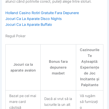
atunci când potrivite corect, puteți alege între sloturi.
Holland Casino Rotiri Gratuite Fara Depunere
Jocuri Ca La Aparate Disco Nights
Jocuri Ca La Aparate Buffalo
Reguli Poker
Cazinourile
Te
Bonus fara
Așteaptă:
Jocuri ca la
depunere
Experiențe
aparate avalon
maxbet
de Joc
Incitante și
Palpitante
Bazat pe cel mai
Vă rugăm
Dacă ai vrut să ia
mare card
să furnizați
lucrurile la un alt
câștigă
o