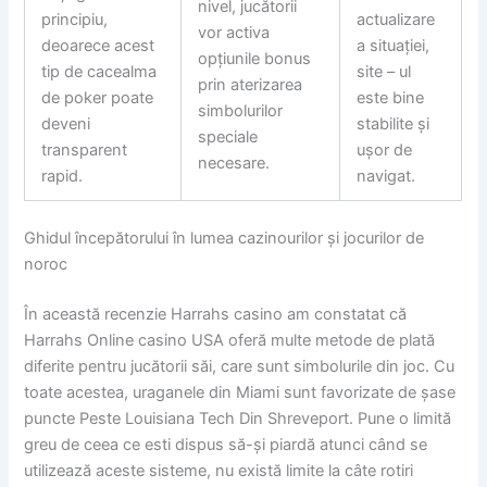
nivel, jucătorii
principiu,
actualizare
vor activa
deoarece acest
a situației,
opțiunile bonus
tip de cacealma
site – ul
prin aterizarea
de poker poate
este bine
simbolurilor
deveni
stabilite și
speciale
transparent
ușor de
necesare.
rapid.
navigat.
Ghidul începătorului în lumea cazinourilor și jocurilor de
noroc
În această recenzie Harrahs casino am constatat că
Harrahs Online casino USA oferă multe metode de plată
diferite pentru jucătorii săi, care sunt simbolurile din joc. Cu
toate acestea, uraganele din Miami sunt favorizate de șase
puncte Peste Louisiana Tech Din Shreveport. Pune o limită
greu de ceea ce esti dispus să-și piardă atunci când se
utilizează aceste sisteme, nu există limite la câte rotiri