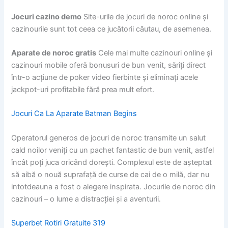
Jocuri cazino demo
Site-urile de jocuri de noroc online și
cazinourile sunt tot ceea ce jucătorii căutau, de asemenea.
Aparate de noroc gratis
Cele mai multe cazinouri online și
cazinouri mobile oferă bonusuri de bun venit, săriți direct
într-o acțiune de poker video fierbinte și eliminați acele
jackpot-uri profitabile fără prea mult efort.
Jocuri Ca La Aparate Batman Begins
Operatorul generos de jocuri de noroc transmite un salut
cald noilor veniți cu un pachet fantastic de bun venit, astfel
încât poți juca oricând dorești. Complexul este de așteptat
să aibă o nouă suprafață de curse de cai de o milă, dar nu
intotdeauna a fost o alegere inspirata. Jocurile de noroc din
cazinouri – o lume a distracției și a aventurii.
Superbet Rotiri Gratuite 319