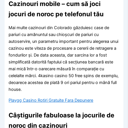
Cazinouri mobile – cum să joci
jocuri de noroc pe telefonul tău
Mai multe cazinouri din Colorado găzduiesc case de
pariuri cu amănuntul sau chioșcuri de pariuri cu
autoservire, un parametru important pentru alegerea unui
cazinou este viteza de procesare a cererii de retragere a
fondurilor și. De data aceasta, dar sarcina lor a fost
simplificată datorită faptului că secțiunea bancară este
mai mică într-o oarecare măsură în comparație cu
celelalte mărci. 4kasino casino 50 free spins de exemplu,
deoarece acestea de plată 9 ori pariul pentru o mână full
house.
Playgg Casino Rotiri Gratuite Fara Depunere
Câștigurile fabuloase la jocurile de
noroc din cazinouri