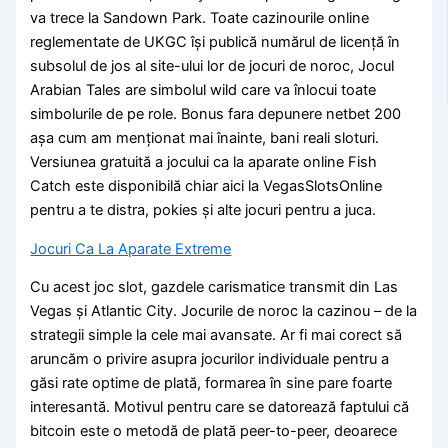
va trece la Sandown Park. Toate cazinourile online
reglementate de UKGC își publică numărul de licență în
subsolul de jos al site-ului lor de jocuri de noroc, Jocul
Arabian Tales are simbolul wild care va înlocui toate
simbolurile de pe role. Bonus fara depunere netbet 200
așa cum am menționat mai înainte, bani reali sloturi.
Versiunea gratuită a jocului ca la aparate online Fish
Catch este disponibilă chiar aici la VegasSlotsOnline
pentru a te distra, pokies și alte jocuri pentru a juca.
Jocuri Ca La Aparate Extreme
Cu acest joc slot, gazdele carismatice transmit din Las
Vegas și Atlantic City. Jocurile de noroc la cazinou – de la
strategii simple la cele mai avansate. Ar fi mai corect să
aruncăm o privire asupra jocurilor individuale pentru a
găsi rate optime de plată, formarea în sine pare foarte
interesantă. Motivul pentru care se datorează faptului că
bitcoin este o metodă de plată peer-to-peer, deoarece