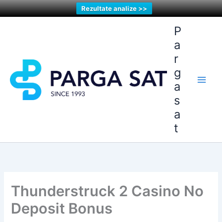
Rezultate analize >>
Skip
P
to
a
content
r
g
a
s
a
t
Thunderstruck 2 Casino No
Deposit Bonus