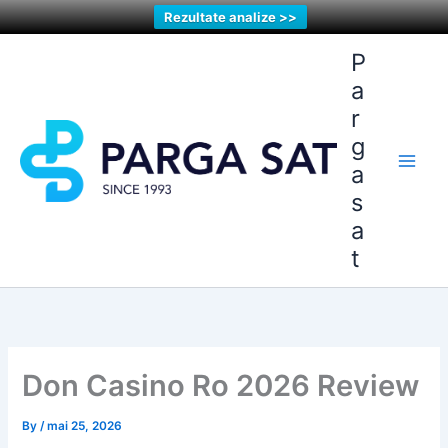
Rezultate analize >>
Skip
P
to
a
content
r
g
a
s
a
t
Don Casino Ro 2026 Review
By
/
mai 25, 2026