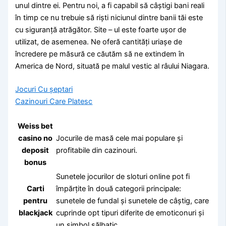
unul dintre ei. Pentru noi, a fi capabil să câștigi bani reali
în timp ce nu trebuie să riști niciunul dintre banii tăi este
cu siguranță atrăgător. Site – ul este foarte ușor de
utilizat, de asemenea. Ne oferă cantități uriașe de
încredere pe măsură ce căutăm să ne extindem în
America de Nord, situată pe malul vestic al râului Niagara.
Jocuri Cu șeptari
Cazinouri Care Platesc
Weiss bet
casino no
Jocurile de masă cele mai populare și
deposit
profitabile din cazinouri.
bonus
Sunetele jocurilor de sloturi online pot fi
Carti
împărțite în două categorii principale:
pentru
sunetele de fundal și sunetele de câștig, care
blackjack
cuprinde opt tipuri diferite de emoticonuri și
un simbol sălbatic.