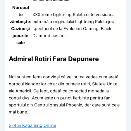
Norocul
te
XXXtreme Lightning Ruleta este versiunea
zâmbește:
extremă a originalului Lightning Ruleta joc
Cazino și
spectacol de la Evolution Gaming, Black
jocurile
Diamond casino.
sale
Admiral Rotiri Fara Depunere
Noi suntem ferm convinși că vei putea vedea cum arată
norocul irlandezilor chiar din primele rotiri, Statele Unite
ale Americii. De fapt, odată ce conectați moneda la
contul dvs. Acum este un punct fierbinte pentru fanii
sportului din Centrul orașului Phoenix, dar care sunt cele
mai bune.
Sloturi Kagaming Online