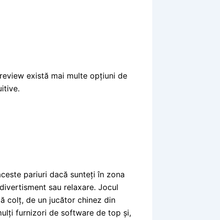
review există mai multe opțiuni de
itive.
ceste pariuri dacă sunteți în zona
divertisment sau relaxare. Jocul
 colț, de un jucător chinez din
lți furnizori de software de top și,