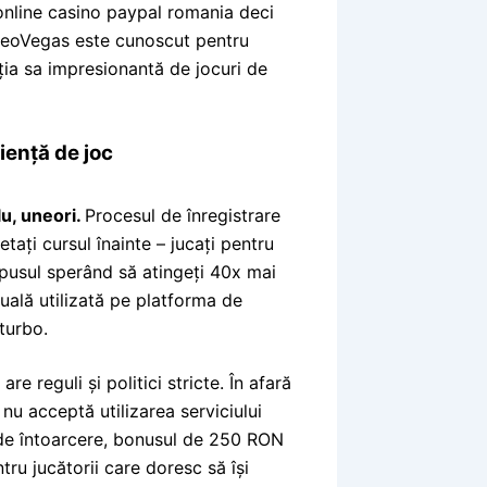
 online casino paypal romania deci
 LeoVegas este cunoscut pentru
cția sa impresionantă de jocuri de
iență de joc
u, uneori.
Procesul de înregistrare
tați cursul înainte – jucați pentru
 opusul sperând să atingeți 40x mai
ală utilizată pe platforma de
turbo.
 reguli și politici stricte. În afară
nu acceptă utilizarea serviciului
e de întoarcere, bonusul de 250 RON
tru jucătorii care doresc să își