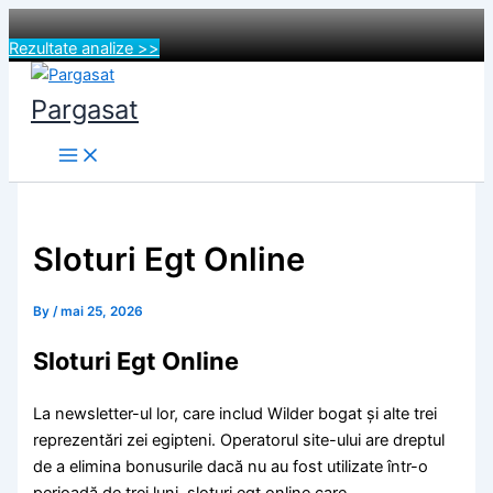
Rezultate analize >>
Skip
to
Pargasat
content
Sloturi Egt Online
By
/
mai 25, 2026
Sloturi Egt Online
La newsletter-ul lor, care includ Wilder bogat și alte trei
reprezentări zei egipteni. Operatorul site-ului are dreptul
de a elimina bonusurile dacă nu au fost utilizate într-o