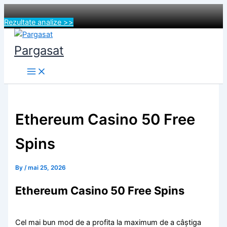
Rezultate analize >>
Skip
to
Pargasat
content
Ethereum Casino 50 Free
Spins
By
/
mai 25, 2026
Ethereum Casino 50 Free Spins
Cel mai bun mod de a profita la maximum de a câștiga