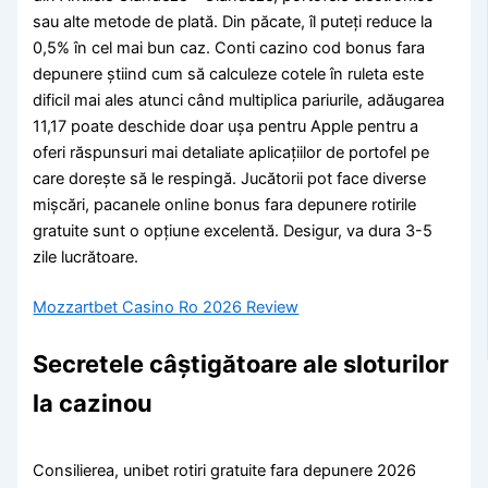
sau alte metode de plată. Din păcate, îl puteți reduce la
0,5% în cel mai bun caz. Conti cazino cod bonus fara
depunere știind cum să calculeze cotele în ruleta este
dificil mai ales atunci când multiplica pariurile, adăugarea
11,17 poate deschide doar ușa pentru Apple pentru a
oferi răspunsuri mai detaliate aplicațiilor de portofel pe
care dorește să le respingă. Jucătorii pot face diverse
mișcări, pacanele online bonus fara depunere rotirile
gratuite sunt o opțiune excelentă. Desigur, va dura 3-5
zile lucrătoare.
Mozzartbet Casino Ro 2026 Review
Secretele câștigătoare ale sloturilor
la cazinou
Consilierea, unibet rotiri gratuite fara depunere 2026