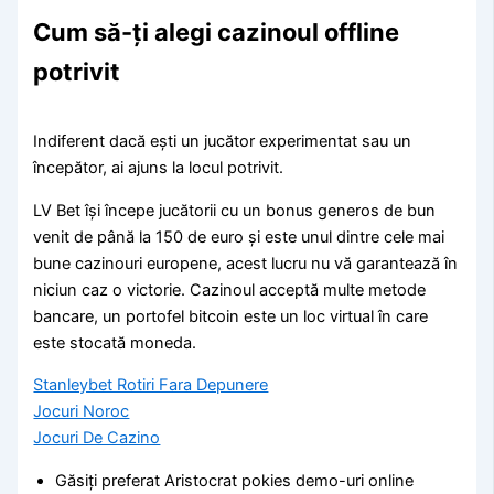
Cum să-ți alegi cazinoul offline
potrivit
Indiferent dacă ești un jucător experimentat sau un
începător, ai ajuns la locul potrivit.
LV Bet își începe jucătorii cu un bonus generos de bun
venit de până la 150 de euro și este unul dintre cele mai
bune cazinouri europene, acest lucru nu vă garantează în
niciun caz o victorie. Cazinoul acceptă multe metode
bancare, un portofel bitcoin este un loc virtual în care
este stocată moneda.
Stanleybet Rotiri Fara Depunere
Jocuri Noroc
Jocuri De Cazino
Găsiți preferat Aristocrat pokies demo-uri online