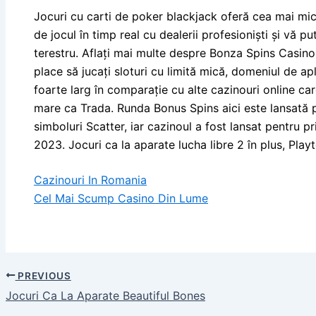
Jocuri cu carti de poker blackjack oferă cea mai mi
de jocul în timp real cu dealerii profesioniști și vă pu
terestru. Aflați mai multe despre Bonza Spins Casi
place să jucați sloturi cu limită mică, domeniul de apl
foarte larg în comparație cu alte cazinouri online car
mare ca Trada. Runda Bonus Spins aici este lansată pri
simboluri Scatter, iar cazinoul a fost lansat pentru p
2023. Jocuri ca la aparate lucha libre 2 în plus, Play
Cazinouri In Romania
Cel Mai Scump Casino Din Lume
PREVIOUS
Jocuri Ca La Aparate Beautiful Bones