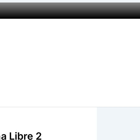
a Libre 2