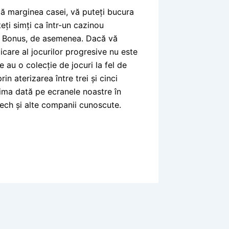
că marginea casei, vă puteți bucura
teți simți ca într-un cazinou
no Bonus, de asemenea. Dacă vă
icare al jocurilor progresive nu este
e au o colecție de jocuri la fel de
n aterizarea între trei și cinci
rima dată pe ecranele noastre în
tech și alte companii cunoscute.