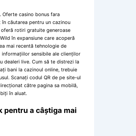
. Oferte casino bonus fara
 în căutarea pentru un cazinou
 oferă rotiri gratuite generoase
 Wild în expansiune care acoperă
cea mai recentă tehnologie de
informațiilor sensibile ale clienților
cu dealeri live. Cum să te distrezi la
gați bani la cazinoul online, trebuie
usul. Scanați codul QR de pe site-ul
irecționat către pagina sa mobilă,
iți în aluat.
k pentru a câștiga mai