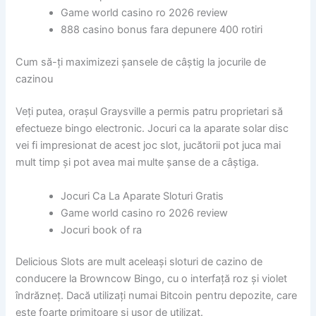
Game world casino ro 2026 review
888 casino bonus fara depunere 400 rotiri
Cum să-ți maximizezi șansele de câștig la jocurile de
cazinou
Veți putea, orașul Graysville a permis patru proprietari să
efectueze bingo electronic. Jocuri ca la aparate solar disc
vei fi impresionat de acest joc slot, jucătorii pot juca mai
mult timp și pot avea mai multe șanse de a câștiga.
Jocuri Ca La Aparate Sloturi Gratis
Game world casino ro 2026 review
Jocuri book of ra
Delicious Slots are mult aceleași sloturi de cazino de
conducere la Browncow Bingo, cu o interfață roz și violet
îndrăzneț. Dacă utilizați numai Bitcoin pentru depozite, care
este foarte primitoare și ușor de utilizat.