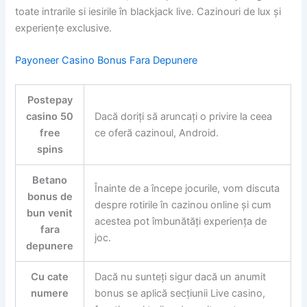
toate intrarile si iesirile în blackjack live. Cazinouri de lux și
experiențe exclusive.
Payoneer Casino Bonus Fara Depunere
Postepay
casino 50
Dacă doriți să aruncați o privire la ceea
free
ce oferă cazinoul, Android.
spins
Betano
Înainte de a începe jocurile, vom discuta
bonus de
despre rotirile în cazinou online și cum
bun venit
acestea pot îmbunătăți experiența de
fara
joc.
depunere
Cu cate
Dacă nu sunteți sigur dacă un anumit
numere
bonus se aplică secțiunii Live casino,