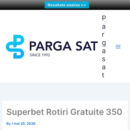
Rezultate analize >>
Skip
P
to
a
content
r
g
a
s
a
t
Superbet Rotiri Gratuite 350
By
/
mai 25, 2026