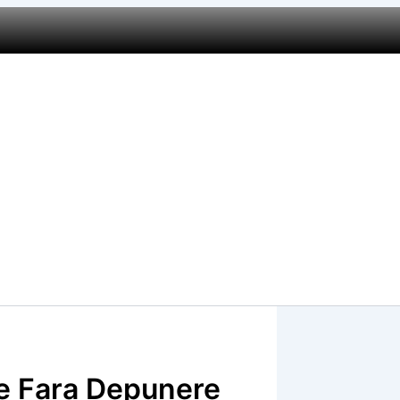
te Fara Depunere