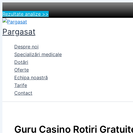
Rezultate analize >>
Skip
to
Pargasat
content
Despre noi
Specializări medicale
Dotări
Oferte
Echipa noastră
Tarife
Contact
Guru Casino Rotiri Gratui