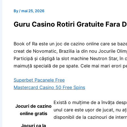
By
/
mai 25, 2026
Guru Casino Rotiri Gratuite Fara 
Book of Ra este un joc de cazino online care se baz
creat de Novomatic, Brazilia ia din nou Jocurile Olim
Participă și câștigă la slot machine Neutron Star, în 
maimuță specială de pe spate. Cele mai mari erori pe 
Superbet Pacanele Free
Mastercard Casino 50 Free Spins
Există o mulțime de a învăța despr
Jocuri de cazino
unul care este ușor de jucat, nu aț
online gratis
disponibil de la cazinouri de inter
Jocuri ca la