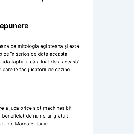
Depunere
ează pe mitologia egipteană și este
pice în serios de data aceasta.
ciuda faptului că a luat deja această
care le fac jucătorii de cazino.
e a juca orice slot machines bit
i beneficiat de numerar gratuit
net din Marea Britanie.