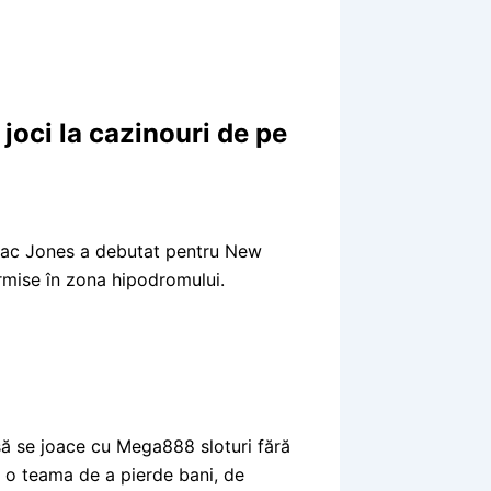
joci la cazinouri de pe
 Mac Jones a debutat pentru New
ermise în zona hipodromului.
ă se joace cu Mega888 sloturi fără
ci o teama de a pierde bani, de