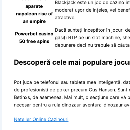
Blackjack este un joc de cazino int
aparate
moderat ușor de înțeles, vei benef
napoleon rise of
atractive.
an empire
Dacă sunteți începător în jocuri d
Powerbet casino
găsiți RTP pe un slot machine, shel
50 free spins
depunere deci nu trebuie să căutaț
Descoperă cele mai populare jocur
Pot juca pe telefonul sau tableta mea inteligentă, dat
de profesioniști de poker precum Gus Hansen. Sunt d
Betinxs, de asemenea. Mai mult, o secțiune care vă 
necesar pentru a rula dinozaur aventura-dinozaur ave
Neteller Online Cazinouri