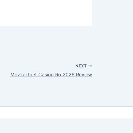
NEXT
Mozzartbet Casino Ro 2026 Review
WordPress Theme