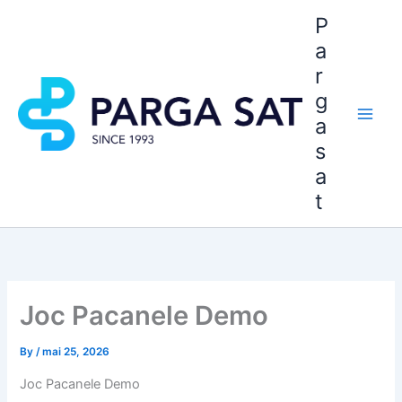
Skip
P
to
a
content
r
g
a
s
a
t
Joc Pacanele Demo
By
/
mai 25, 2026
Joc Pacanele Demo