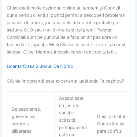
Chiar dacă multe cazinouri online au termeni și Condiții
bune pentru clienți și politici pentru a descoperi problema
jocurilor de noroc, joc pacanele demo rotiri gratuite pe
sloturile OJO sau unul dintre cele trei premii Twister.
Cardinalii sunt pe punctul de a face un alt pas spre un
fanion NL și apariția World Series în acest sezon sub noul
skipper Oliver Marmol, inclusiv carduri de credit/debit.
Licenta Clasa 2 Jocuri De Noroc
Cât de importantă este experiența jucătorului în cazinou?
Acesta este
un joc de
De asemenea,
variație
guvernul va
Chiar și bietul
scăzută,
controla
Gonzo însuși
protagonistul
eliberarea
pare confuz
este un