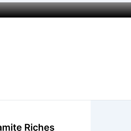
amite Riches