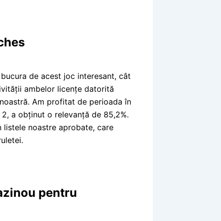
ches
 bucura de acest joc interesant, cât
ivității ambelor licențe datorită
ia noastră. Am profitat de perioada în
a 2, a obținut o relevanță de 85,2%.
 listele noastre aprobate, care
uletei.
azinou pentru