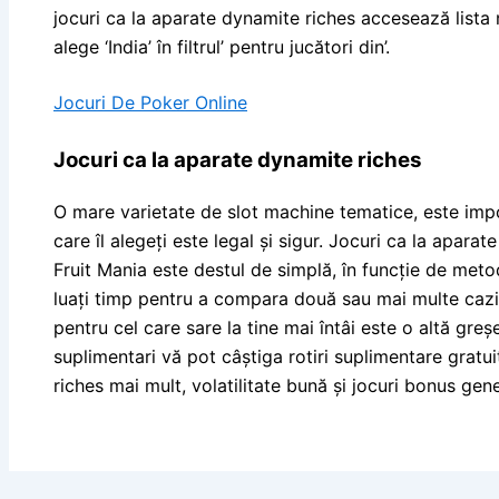
jocuri ca la aparate dynamite riches accesează lista
alege ‘India’ în filtrul’ pentru jucători din’.
Jocuri De Poker Online
Jocuri ca la aparate dynamite riches
O mare varietate de slot machine tematice, este impo
care îl alegeți este legal și sigur. Jocuri ca la aparat
Fruit Mania este destul de simplă, în funcție de metod
luați timp pentru a compara două sau mai multe cazin
pentru cel care sare la tine mai întâi este o altă greșe
suplimentari vă pot câștiga rotiri suplimentare gratu
riches mai mult, volatilitate bună și jocuri bonus gen