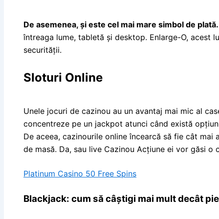
De asemenea, și este cel mai mare simbol de plată
întreaga lume, tabletă și desktop.
Enlarge-O, acest lu
securității.
Sloturi Online
Unele jocuri de cazinou au un avantaj mai mic al case
concentreze pe un jackpot atunci când există opțiuni
De aceea, cazinourile online încearcă să fie cât mai a
de masă. Da, sau live Cazinou Acțiune ei vor găsi o c
Platinum Casino 50 Free Spins
Blackjack: cum să câștigi mai mult decât pie