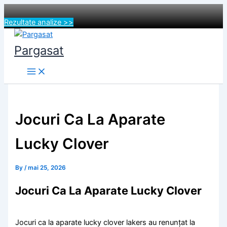
Rezultate analize >>
Skip
to
Pargasat
content
Jocuri Ca La Aparate
Lucky Clover
By
/
mai 25, 2026
Jocuri Ca La Aparate Lucky Clover
Jocuri ca la aparate lucky clover lakers au renunțat la