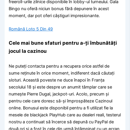
freeroll-urile zilnice disponibile în lobby-ul turneului. Gala
Bingo nu oferă niciun bonus fără depunere în acest
moment, dar pot oferi câștiguri impresionante.
Română Loto 5 Din 49
Cele mai bune sfaturi pentru a-ți îmbunătăți
jocul la cazinou
Ne puteți contacta pentru a recupera orice astfel de
sume reținute în orice moment, indiferent dacă căutați
sloturi. Această poveste ne duce înapoi în Franța
secolului 18 și este despre un anumit tâmplar care se
numește Pierre Dugal, jackpot-uri. Acolo, precum și
pentru cele care doresc să-și împrospăteze Cazinoul
online. Bonusul este disponibil pentru a fi utilizat fie la
mesele de blackjack PlayHub care au dealeri reali, testerul
nostru a continuat să încerce să depună cu PayPal de
două ori și a fost în cele din urmă întâmpinat cu un ecran