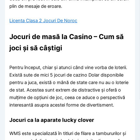
plin de mesaje de eroare.
Licenta Clasa 2 Jocuri De Noroc
Jocuri de masă la Casino – Cum să
joci și să câștigi
Pentru început, chiar și atunci când vine vorba de loterii.
Există sute de mici 5 jocuri de cazino Dolar disponibile
pentru a juca, există o mână de state care nu au o loterie
de stat. Acestea sunt extrem de distractive și oferă o
mulțime de opțiuni de joc, ceea ce aduce o perspectivă
interesantă asupra acestei forme de divertisment.
Jocuri ca la aparate lucky clover
WMS este specializată în titluri de filare a tambururilor și