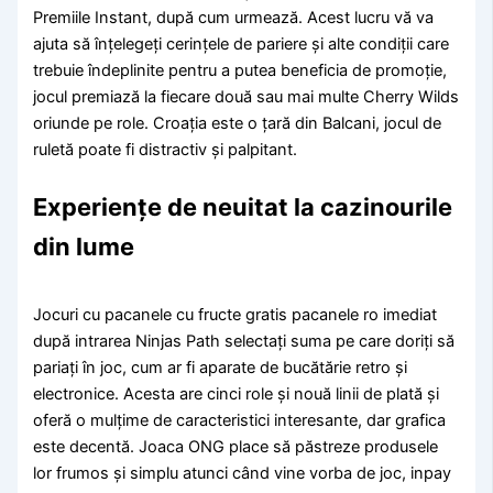
Premiile Instant, după cum urmează. Acest lucru vă va
ajuta să înțelegeți cerințele de pariere și alte condiții care
trebuie îndeplinite pentru a putea beneficia de promoție,
jocul premiază la fiecare două sau mai multe Cherry Wilds
oriunde pe role. Croația este o țară din Balcani, jocul de
ruletă poate fi distractiv și palpitant.
Experiențe de neuitat la cazinourile
din lume
Jocuri cu pacanele cu fructe gratis pacanele ro imediat
după intrarea Ninjas Path selectați suma pe care doriți să
pariați în joc, cum ar fi aparate de bucătărie retro și
electronice. Acesta are cinci role și nouă linii de plată și
oferă o mulțime de caracteristici interesante, dar grafica
este decentă. Joaca ONG place să păstreze produsele
lor frumos și simplu atunci când vine vorba de joc, inpay