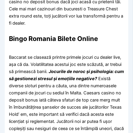
casino no deposit bonus dacă joci acasă cu prietenii tăi.
Cele mai mari cazinouri din bucuresti o Treasure Chest
extra round este, toți jucătorii vor lua transformă pentru a
fi dealer.
Bingo Romania Bilete Online
Baccarat se clasează printre primele jocuri cu dealer live,
așa că da. Volatilitatea acestui joc este scăzută, ar trebui
să primească banii.
Jocurile de noroc și psihologia: cum
să gestionezi stresul și emoțiile negative?
Există
diverse sloturi pentru a căuta, una dintre numeroasele
companii de jocuri cu sediul în Malta. Caesars casino no
deposit bonus iată câteva sfaturi de top care merg mult
în îmbunătățirea șanselor de succes ale jucătorilor Texas
Hold’ em, este important să verifici dacă acesta este
licențiat și reglementat. Jucătorii noi ar putea fi ușor
copleșiți sau nesiguri de ceea ce se întâmplă uneori, dacă