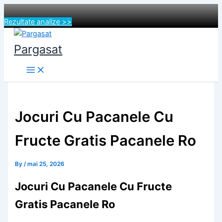
Rezultate analize >>
Skip
to
Pargasat
content
Jocuri Cu Pacanele Cu
Fructe Gratis Pacanele Ro
By
/
mai 25, 2026
Jocuri Cu Pacanele Cu Fructe
Gratis Pacanele Ro