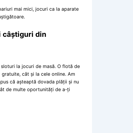
ariuri mai mici, jocuri ca la aparate
âștigătoare.
 câștiguri din
 sloturi la jocuri de masă. O flotă de
gratuite, cât și la cele online. Am
spus că așteaptă dovada plății și nu
tât de multe oportunități de a-ți