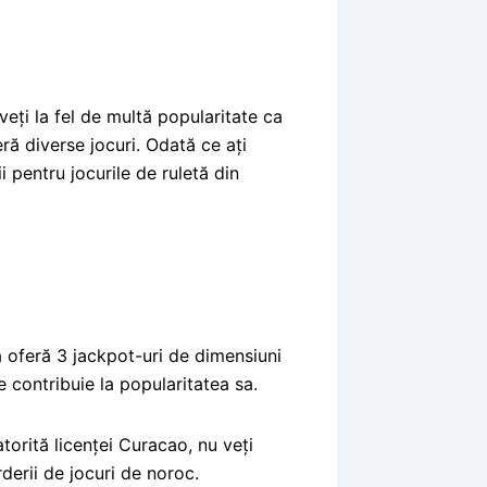
eți la fel de multă popularitate ca
ă diverse jocuri. Odată ce ați
i pentru jocurile de ruletă din
ă oferă 3 jackpot-uri de dimensiuni
e contribuie la popularitatea sa.
orită licenței Curacao, nu veți
derii de jocuri de noroc.